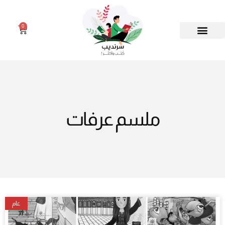
0
ملسم عرفات
عام