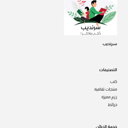
سرنديب
التصنيفات
كتب
منتجات ثقافية
رزم مميزة
خرائط
خدمة الزبائن