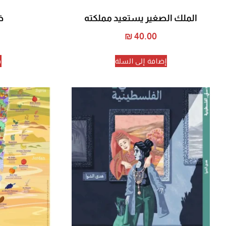
الملك الصغير يستعيد مملكته
خ
₪
40.00
إضافة إلى السلة
ق