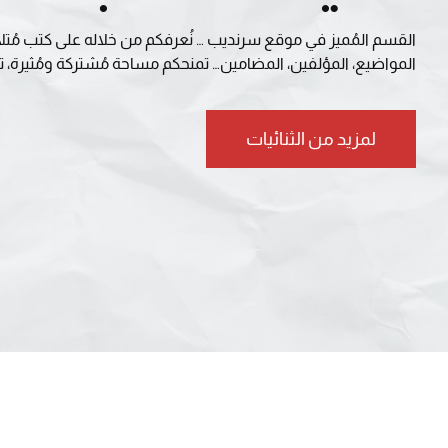
القسم المُميز في موقع سرنديب … نُعرفكم من خلاله على كتب مُتلائمة 
المواضيع، المؤلفين، المضامين… تمنحكم مساحة مُشتركة ومُثيرة، تح
لمزيد من الثنائيات