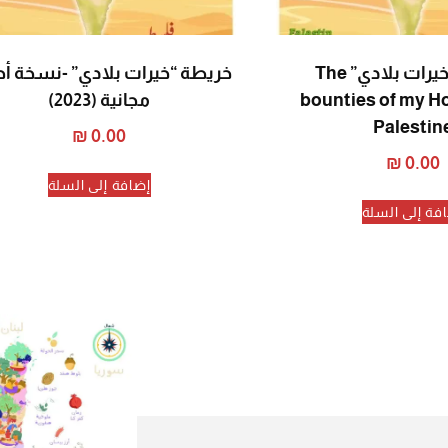
خريطة “خيرات بلادي” The
خريطة “خيرات بلادي” -نسخة أص
bounties of my H
مجانية (2023)
Palestin
₪
0.00
₪
0.00
إضافة إلى السلة
فة إلى السلة