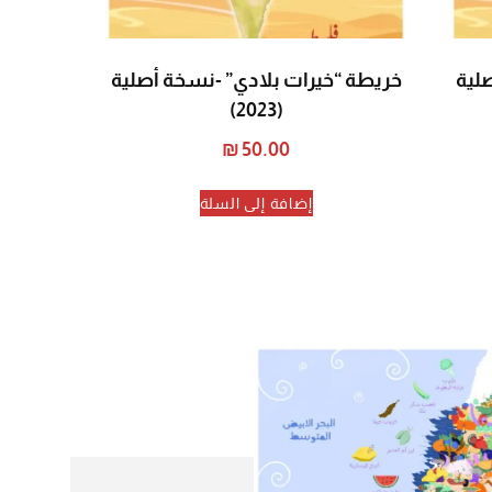
لية
خريطة “خيرات بلادي” -نسخة أصلية
(2023)
₪
50.00
إضافة إلى السلة