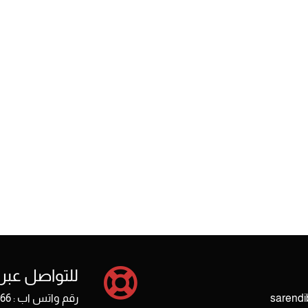
للتواصل عبر 
رقم واتس اب : 0559203566