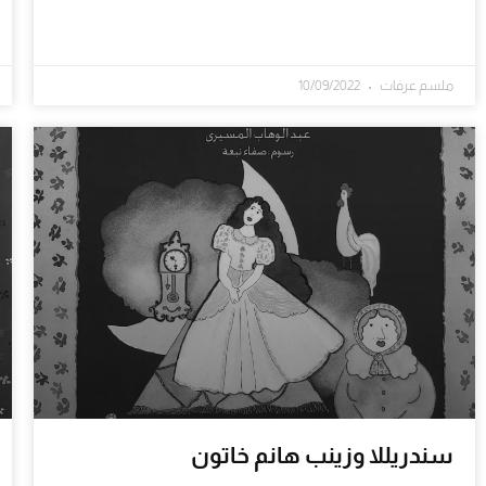
ملسم عرفات
10/09/2022
سندريللا وزينب هانم خاتون