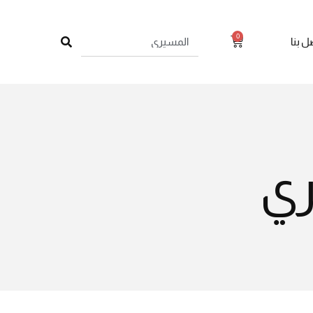
0
ل بنا
ري