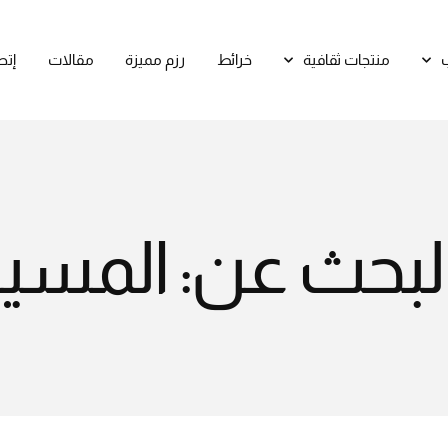
منتجات ثقافية
خرائط
رزم مميزة
مقالات
إتص
 البحث عن: المسي