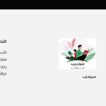
التص
كتب
منتج
رزم 
خرائ
سرنديب