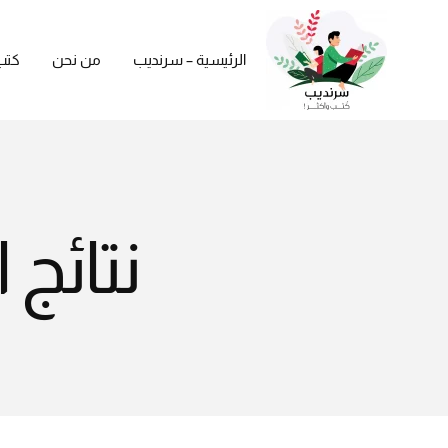
الرئيسية – سرنديب
من نحن
كتب
نتائج