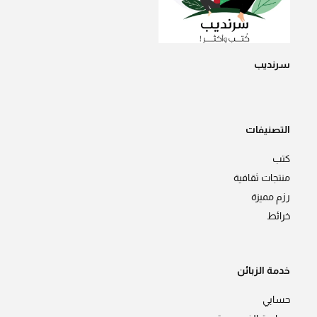
سرنديب
التصنيفات
كتب
منتجات ثقافية
رزم مميزة
خرائط
خدمة الزبائن
حسابي