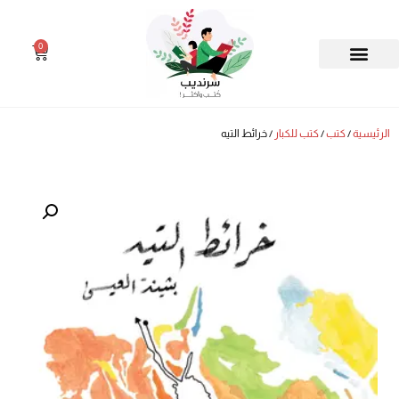
0
الرئيسية
/
كتب
/
كتب للكبار
/ خرائط التيه