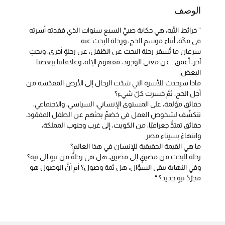
الوصف
” خرائط التّيه، هي حكاية صبيِّ السبع سنوات الذي فقدته أسرته
في مكّة، أثناء موسم الحج، ورِحلة البحث عنه.
سرعان ما تُسفر رحلة البحث عن الطّفل، عن رحلةٍ أخرى، وبحثٍ
آخر، أعمق.. عن معنى الوجود، مفهوم الإله، وعلاقاتنا ببعضنا
البعض.
ماذا سيحدث للأسرة التي شدّت الرحال إلى الأرض المقدّسة من
أجل الحج، ثمَّ خسرت كلّ شيء؟
حقائق مؤلمة، على المستوى الإنساني، السياسي، والاجتماعي،
تتكشّف لشخوصِ العمل في خضمِّ بحثهم عن الطفل المفقود.
حقائق تمتدُّ جغرافيًا، من الكويت، إلى غرب وجنوب المملكة،
وانتهاءً بسيناء مصر.
ما هي القيمة الحقيقية للإنسان في هذا العالم؟
رحلة البحث من مضيقٍ إلى مضيق، هل هي رحلةٌ من تيهٍ إلى تيه؟
وفي النهاية يبقى السؤال، هل ثمة وصول؟ أم أنَّ الوصول هو
مجرّدُ تيهٍ جديد؟ “