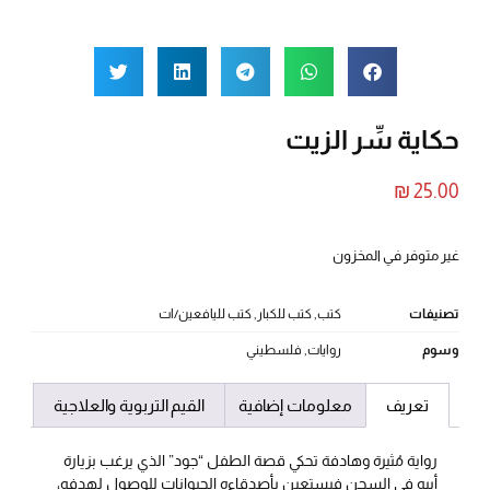
حكاية سِّر الزيت
₪
25.00
غير متوفر في المخزون
تصنيفات
كتب
,
كتب للكبار
,
كتب لليافعين/ات
وسوم
روايات
,
فلسطيني
تعريف
معلومات إضافية
القيم التربوية والعلاجية
رواية مُثيرة وهادفة تحكي قصة الطفل “جود” الذي يرغب بزيارة
أبيه في السجن فيستعين بأصدقاءه الحيوانات للوصول لهدفه،