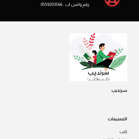
رقم واتس اب : 0559203566
سرنديب
التصنيفات
كتب