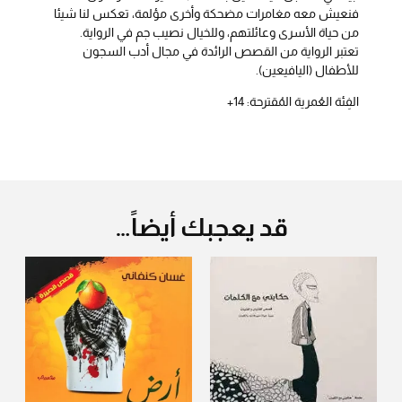
فنعيش معه مغامرات مضحكة وأخرى مؤلمة، تعكس لنا شيئا
من حياة الأسرى وعائلتهم، وللخيال نصيب جم في الرواية.
تعتبر الرواية من القصص الرائدة في مجال أدب السجون
للأطفال (اليافيعين).
الفِئة العُمرية المُقترحة: 14+
قد يعجبك أيضاً…