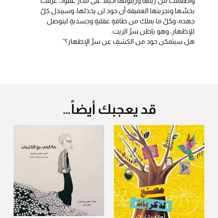
وأطعمت من زيتها وزيتونها أجيالًا على مدار عقود، عرفت
بحسِّها وتجربتها العميقة أن جود لن يخذلها، وسيبذل كلَّ
جهده، وكلَّ ما يملك من طاقةٍ عقليةٍ وجسديةٍ ليتوصل
للإظهار، وهو باطن سرِّ الزيت.
هل سيتمكن جود من الكشفِ عن سرِّ الإظهار؟”
قد يعجبك أيضاً…