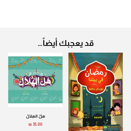
قد يعجبك أيضاً…
هلَّ الهِلالُ
₪
35.00