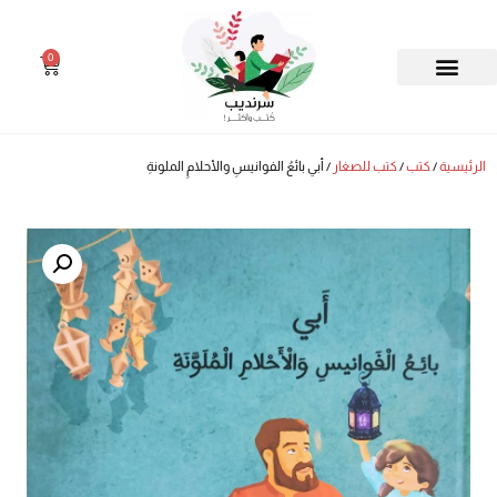
0
الرئيسية
/
كتب
/
كتب للصغار
/ أبي بائعُ الفوانيسِ والأحلامِ الملونةِ