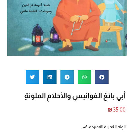
أبي بائعُ الفوانيسِ والأحلامِ الملونةِ
₪
35.00
الفِئة العُمرية المُقترحة: 6+