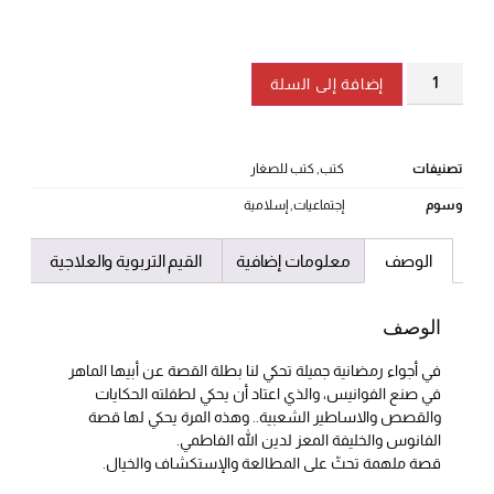
إضافة إلى السلة
تصنيفات
كتب
,
كتب للصغار
وسوم
إجتماعيات
,
إسلامية
الوصف
معلومات إضافية
القيم التربوية والعلاجية
الوصف
في أجواء رمضانية جميلة تحكي لنا بطلة القصة عن أبيها الماهر
في صنع الفوانيس، والذي اعتاد أن يحكي لطفلته الحكايات
والقصص والاساطير الشعبية.. وهذه المرة يحكي لها قصة
الفانوس والخليفة المعز لدين الله الفاطمي.
قصة ملهمة تحثّ على المطالعة والإستكشاف والخيال.